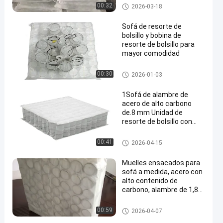
Sofá de resorte de bolsillo
00:32
2026-03-18
Sofá de resorte de
bolsillo y bobina de
resorte de bolsillo para
mayor comodidad
Sofá de resorte de bolsillo
00:30
2026-01-03
1Sofá de alambre de
acero de alto carbono
de.8 mm Unidad de
resorte de bolsillo con
embalaje comprimido y
laminado para una
Sofá de resorte de bolsillo
00:41
2026-04-15
comodidad
personalizable
Muelles ensacados para
sofá a medida, acero con
alto contenido de
carbono, alambre de 1,8
mm
Sofá de resorte de bolsillo
00:59
2026-04-07