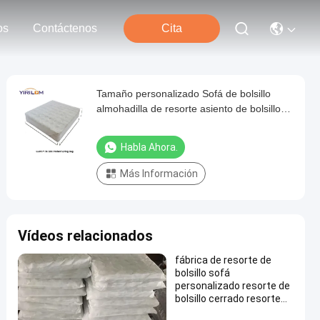
os
Contáctenos
Cita
Tamaño personalizado Sofá de bolsillo
almohadilla de resorte asiento de bolsillo
independiente bobina de resorte
Habla Ahora.
Más Información
Vídeos relacionados
fábrica de resorte de
bolsillo sofá
personalizado resorte de
bolsillo cerrado resorte
de bolsillo