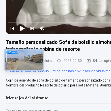
Tamaño personalizado Sofá de bolsillo almohad
independiente bobina de resorte
Sofá de resorte de bolsillo
2025-09-30
84 Las opi
#
Sofá de resorte de bolsillo
#
Las bobinas envueltas individualme
Cojín de asiento de sofá de bolsillo de tamaño personalizado con 
Nombre del producto Resorte de bolsillo para sofá Material Alambre
Mensajes del visitante
Todavía no hay comentarios públicos