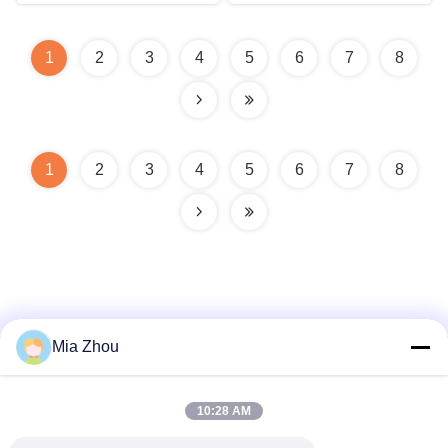
1
2
3
4
5
6
7
8
1
2
3
4
5
6
7
8
Mia Zhou
Contacto Rápido
10:28 AM
DIRECCIÓN