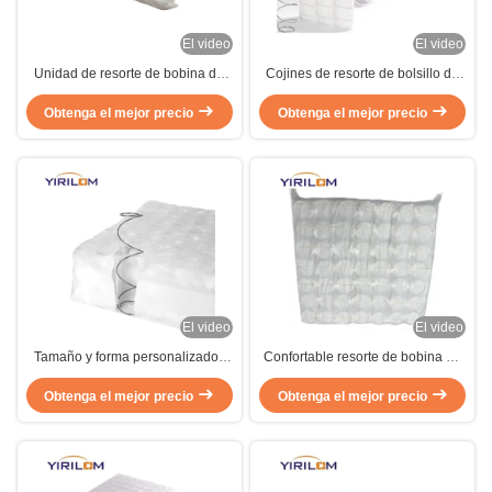
El video
El video
Unidad de resorte de bobina de
Cojines de resorte de bolsillo de
bolsillo elástica de 18 * 18
bobina personalizados de todos
pulgadas de alto rendimiento para
Obtenga el mejor precio
los tamaños Zona interior de
Obtenga el mejor precio
cojín de sofá
resorte de cojines de sofá de
resorte de bolsillo
El video
El video
Tamaño y forma personalizados
Confortable resorte de bobina de
Fuertemente soportan el resorte
bolsillo con 4-6 vueltas para el
de bobina de bolsillo para el cojín
Obtenga el mejor precio
Obtenga el mejor precio
cojín del sofá
del sofá