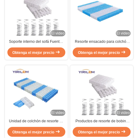
El video
El video
Soporte interno del sofá Fuentes
Resorte ensacado para colchón
de bobina de bolsillo
de acero de alto carbono de 2,3
independientes para el cojín
Obtenga el mejor precio
mm personalizado con resorte de
Obtenga el mejor precio
bolsillo encapsulado
El video
El video
Unidad de colchón de resorte de
Productos de resorte de bobina
bolsillo interior de OEM / ODM
de bolsillo de sofá comprimido o
Obtenga el mejor precio
laminado para cojines de sofá
Obtenga el mejor precio