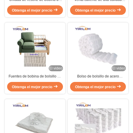
bolsillo de 1.8 mm de 20X20
Precio barato 18*18*4 pulgadas
pulgadas personalizada para
Obtenga el mejor precio
Exportado de bolsillo de bobina
Obtenga el mejor precio
cojín de sofá
Primaveras para cojines de sofá
El video
El video
Fuentes de bobina de bolsillo de
Bolso de bolsillo de acero
2,3 mm de diámetro de alto
inoxidable y bolsillo de
rendimiento para cojines de sofá
Obtenga el mejor precio
compresión para el cojín del sofá
Obtenga el mejor precio