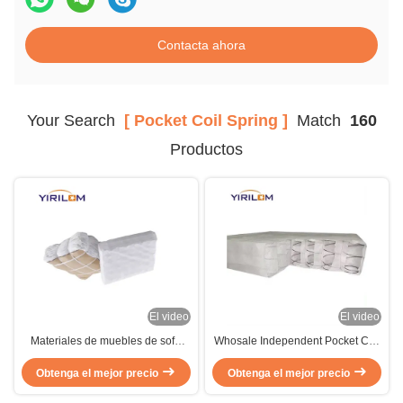
Contacta ahora
Your Search
[ Pocket Coil Spring ]
Match
160
Productos
El video
El video
Materiales de muebles de sofá
Whosale Independent Pocket Coil
Fuentes de bobina de bolsillo
Primavera para Accesorios de
duraderas para cojines de sofá
Obtenga el mejor precio
Obtenga el mejor precio
colchón de sofá