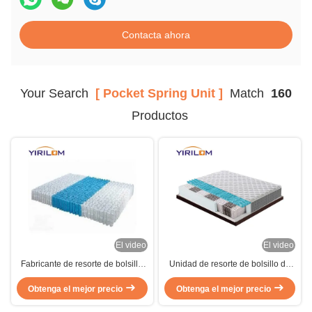
Contacta ahora
Your Search
[ Pocket Spring Unit ]
Match
160
Productos
El video
El video
Fabricante de resorte de bolsillo
Unidad de resorte de bolsillo de
de colchón Proporcionar unidad
tejido no tejido resistente al fuego
de resorte de bolsillo de 2.0 mm
Obtenga el mejor precio
con alambre de acero de alto
Obtenga el mejor precio
para colchón
carbono y 5 vueltas para colchón