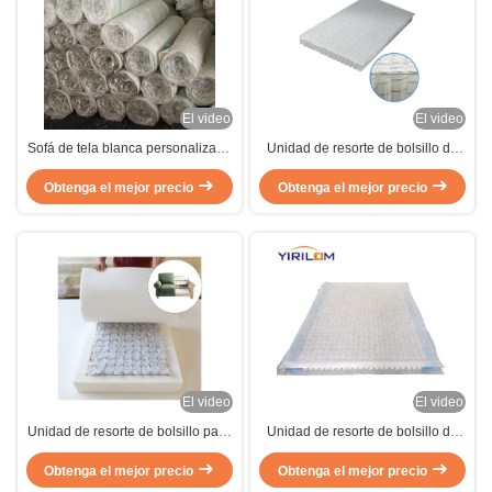
El video
El video
Sofá de tela blanca personalizado
Unidad de resorte de bolsillo de
Unidad de resorte de bolsillo con
colchón de alambre de acero al
forma cilíndrica y diseño laminado
Obtenga el mejor precio
Obtenga el mejor precio
carbono alto con 5 vueltas y
comprimido
zonas personalizables
El video
El video
Unidad de resorte de bolsillo para
Unidad de resorte de bolsillo de
sofá de tamaño personalizado de
colchón de alambre de acero de
20x20x4 pulgadas con alambre
Obtenga el mejor precio
Obtenga el mejor precio
alto carbono con tamaño
de acero de alto carbono y
personalizado y cubierta de tela