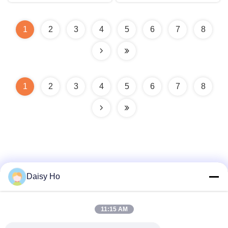
excelente aislamiento de
no tejida
movimiento
1
2
3
4
5
6
7
8
1
2
3
4
5
6
7
8
Daisy Ho
Contacto Rápido
11:15 AM
DIRECCIÓN