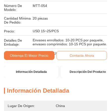
Número De
MTT-054
Modelo:
Cantidad Mínima
20 piezas
De Pedido:
USD 15~25/PCS
Precio:
Envases enrollados: 10-20 PCS por paquete,
Detalles De
envases comprimidos: 10-15 PCS por paquete.
Embalaje:
Condiciones De
T/T, Western Union, Moneygram
Obtenga El Mejor Precio
Contacta Ahora
Pago:
Información Detallada
Descripción Del Producto
Información Detallada
Lugar De Origen:
China