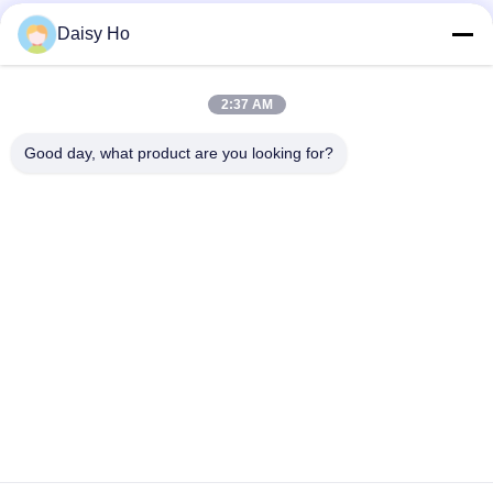
Daisy Ho
Contacto Rápido
2:37 AM
DIRECCIÓN
Good day, what product are you looking for?
Zona industrial de Fuwan, distrito de Gaoming, ciudad de
Foshan, Guangdong, China
Tel
86-757-8881-2181
Correo electrónico
daisy@yirilom.com
Política de privacidad
|
Mapa del Sitio
| China es buena.
Calidad Colchón de muelles embolsados Proveedor. Derecho