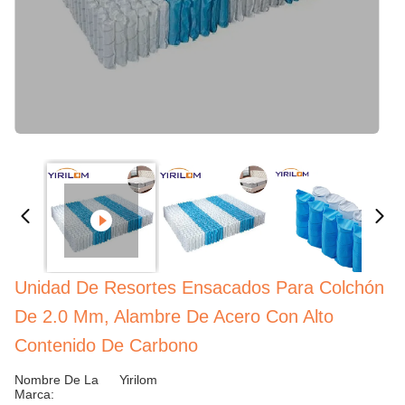
Unidad De Resortes Ensacados Para Colchón
De 2.0 Mm, Alambre De Acero Con Alto
Contenido De Carbono
Nombre De La
Yirilom
Marca: